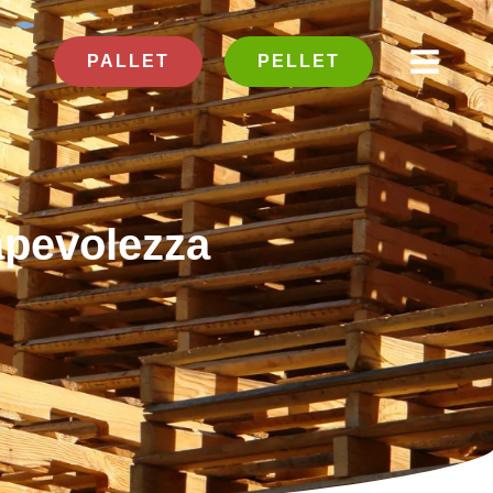
MAIN
PALLET
PELLET
MENU
apevolezza