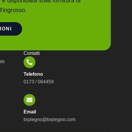
 e disponibilità sulla fornitura di
ll'ingrosso.
IONI
Contatti
ato
Telefono
0173 / 064459
Email
brplegno@brplegno.com