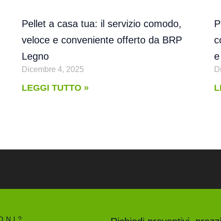
Pellet a casa tua: il servizio comodo,
P
veloce e conveniente offerto da BRP
c
Legno
e
Dicembre 4, 2025
D
LEGGI TUTTO »
L
ONI?