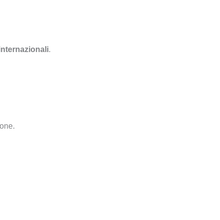
nternazionali
.
ione.