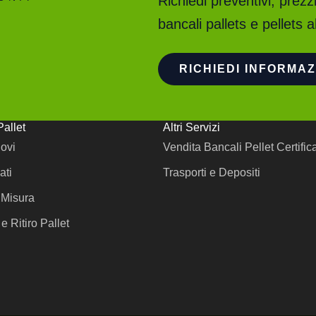
Richiedi preventivi, prezzi
bancali pallets e pellets a
RICHIEDI INFORMAZ
Pallet
Altri Servizi
uovi
Vendita Bancali Pellet Certific
ati
Trasporti e Depositi
 Misura
e Ritiro Pallet