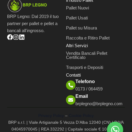
Il nostro Pallet
Pallet Nuovi
BRP Legno: Dal 2019 il tuo
Pallet Usati
partner per pallet e pellet a
Pallet su Misura
bancali all'ingrosso.
Raccolta e Ritiro Pallet
Altri Servizi
Vendita Bancali Pellet
Certificato
Trasporti e Depositi
Contatti
Telefono
0173 / 064459
Email
brplegno@brplegno.com
Privacy Policy
–
Cookie Policy
BRP s.r.l. | Viale Artigianale 5 Vezza D’Alba 12040 (CN) | P.IVA
04045970045 | REA 332292 | Capitale sociale € 10.000,00